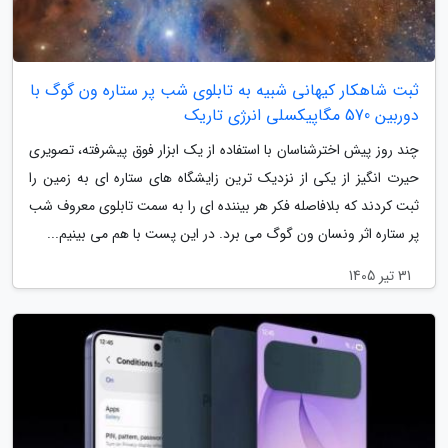
ثبت شاهکار کیهانی شبیه به تابلوی شب پر ستاره ون گوگ با
دوربین 570 مگاپیکسلی انرژی تاریک
چند روز پیش اخترشناسان با استفاده از یک ابزار فوق پیشرفته، تصویری
حیرت انگیز از یکی از نزدیک ترین زایشگاه های ستاره ای به زمین را
ثبت کردند که بلافاصله فکر هر بیننده ای را به سمت تابلوی معروف شب
پر ستاره اثر ونسان ون گوگ می برد. در این پست با هم می بینیم...
31 تیر 1405