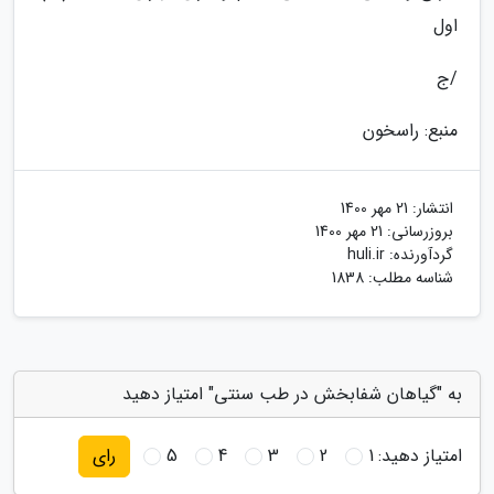
اول
/ج
منبع: راسخون
انتشار:
21 مهر 1400
بروزرسانی:
21 مهر 1400
گردآورنده:
huli.ir
شناسه مطلب: 1838
به "گیاهان شفابخش در طب سنتی" امتیاز دهید
امتیاز دهید:
1
2
3
4
5
رای