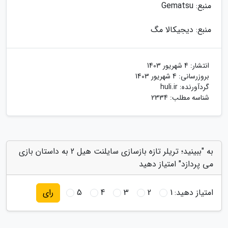
منبع: Gematsu
منبع: دیجیکالا مگ
انتشار:
4 شهریور 1403
بروزرسانی:
4 شهریور 1403
گردآورنده:
huli.ir
شناسه مطلب: 2334
به "ببینید؛ تریلر تازه بازسازی سایلنت هیل 2 به داستان بازی
می پردازد" امتیاز دهید
امتیاز دهید:
1
2
3
4
5
رای