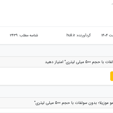
.
گردآورنده:
huli.ir
شناسه مطلب: 2439
لیتری" امتیاز دهید
؛ بدون سولفات با حجم 500 میلی لیتری"