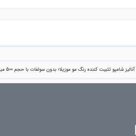
آنالیز شامپو تثبیت کننده رنگ مو موزیلا؛ بدون سولفات با حجم 500 میلی لیتری