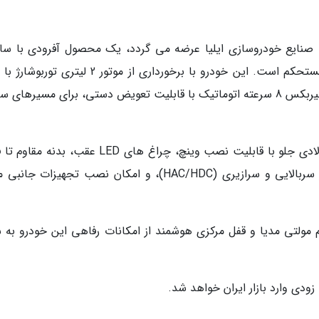
T0 تیپ Legend که به وسیله صنایع خودروسازی ایلیا عرضه می گردد، یک محصول آفرودی با س
شاسی بلند سایز میانه و شاسی نردبانی فولادی مستحکم است. این خودرو با برخورداری از موتور 2 لیت
231 اسب بخار و گشتاور 390 نیوتن متر، به همراه گیربکس 8 سرعته اتوماتیک با قابلیت تعویض دستی، برای مسیر
از دیگر ویژگی های این خودرو می توان به سپر فولادی جلو با قابلیت نصب وینچ، چراغ های LED عقب، 
71٪ فولاد مستحکم، سیستم های کنترل حرکت در سربالایی و سرازیری (HAC/HDC)، و امکان نصب تجهیزات 
ولتی مدیا و قفل مرکزی هوشمند از امکانات رفاهی این خودرو به ش