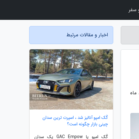
سفر
اخبار و مقالات مرتبط
حله فروش خودرو 212 T01 در اسفند ماه
گَک امپو آنالیز شد ، اسپرت ترین سدان
چینی بازار چگونه است؟
گَک امپو یا GAC Empow یک سدان