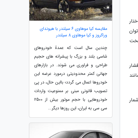
اختار
مقایسه کیا موهاوی 6 سیلندر با هیوندای
ری توربوشارژ با توان
وراکروز و کیا موهاوی 8 سیلندر
های سخت
چندین سال است که عمدهٔ خودروهای
شاسی بلند و بزرگ با پیشرانه های حجیم
بدنه مقاوم تا فشار
طراحی و فراوری می شوند. در بازارهای
جهانی کمتر محدودیتی درمورد عرضه این
جانبی مانند
خودروها اعمال می گردد؛ بااین حال، در پی
تصویب قانونی مبنی بر ممنوعیت واردات
مار
خودروهایی با حجم موتور بیش از 2500
سی سی به ایران، این روزها دیگر...