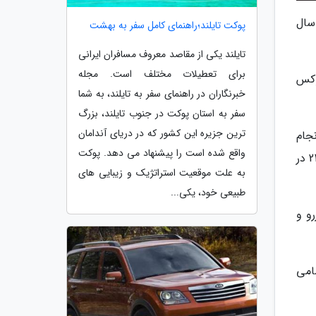
که در شهریورماهِ سال
پوکت تایلند؛راهنمای کامل سفر به بهشت
تایلند یکی از مقاصد معروف مسافران ایرانی
برای تعطیلات مختلف است. مجله
وکس
خبرنگاران در راهنمای سفر به تایلند، به شما
سفر به استان پوکت در جنوب تایلند، بزرگ
ترین جزیره این کشور که در دریای آندامان
جام
واقع شده است را پیشنهاد می دهد. پوکت
می گردد. جزئیات مربوط به نحوه پرداخت، مبالغ و زمان بندی مراحل، در زمان ثبت نام به وسیله بخشنامه فروش خودرو 212 در
به علت موقعیت استراتژیک و زیبایی های
طبیعی خود، یکی...
و و
امی