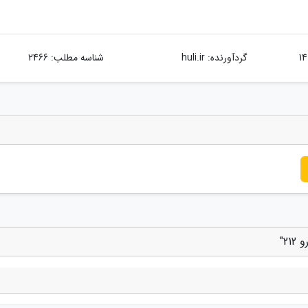
گردآورنده:
huli.ir
شناسه مطلب: 2466
2"