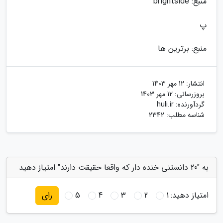
منبع: brightside
پ
منبع: برترین ها
انتشار:
12 مهر 1403
بروزرسانی:
12 مهر 1403
گردآورنده:
huli.ir
شناسه مطلب: 2342
به "20 دانستنی خنده دار که واقعا حقیقت دارند" امتیاز دهید
امتیاز دهید:
1
2
3
4
5
رای