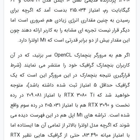
3090، پردازنده قدیمی نسل 10 اینتل مدل Core-i9 و 64
گیگابایت رم، امتیاز 215.034 بدست آمد که اگرچه برای
رسیدن به چنین مقداری انرژی زیادی هم ضروری است اما
دیگر قرار نیست تجربه ای مشابه را به کاربر ارائه دهند چون
این مقدار بیش از دو برابر قدرتی است که M1 اولترا دارد.
اگر هم به مرورگر بنچمارک OpenCL سر بزنید، که در آن
کاربران بنچمارک گرافیک خود را منتشر می نمایند (شرط
قرارگیری نتیجه بنچمارک در این مرورگر این است که یک
گرافیک حداقل 5 امتیاز ثبت شده داشته باشد)، متوجه
خواهید شد که RTX 3080 Ti با امتیاز 209.081 در رده
نخست و RTX 3090 هم با امتیاز 205.031 در رده سوم واقع
شده است. تراشه های M1 اپل هم در این فهرست دیده می
شوند که اگرچه مدل اولترا بالاتر از تمامی آن ها ایستاده اما
با امتیاز میانه 83.490، حتی از گرافیک هایی نظیر RTX