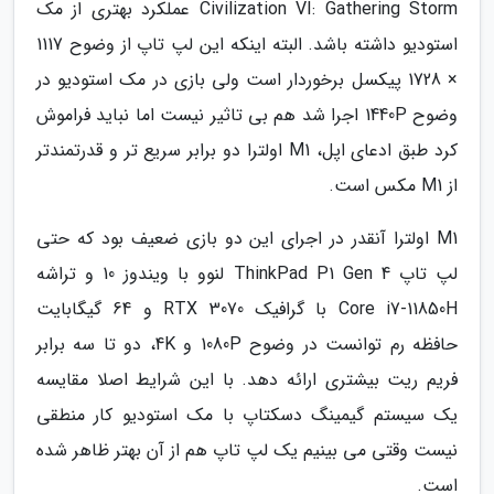
Civilization VI: Gathering Storm عملکرد بهتری از مک
استودیو داشته باشد. البته اینکه این لپ تاپ از وضوح 1117
× 1728 پیکسل برخوردار است ولی بازی در مک استودیو در
وضوح 1440P اجرا شد هم بی تاثیر نیست اما نباید فراموش
کرد طبق ادعای اپل، M1 اولترا دو برابر سریع تر و قدرتمندتر
از M1 مکس است.
M1 اولترا آنقدر در اجرای این دو بازی ضعیف بود که حتی
لپ تاپ ThinkPad P1 Gen 4 لنوو با ویندوز 10 و تراشه
Core i7-11850H با گرافیک RTX 3070 و 64 گیگابایت
حافظه رم توانست در وضوح 1080P و 4K، دو تا سه برابر
فریم ریت بیشتری ارائه دهد. با این شرایط اصلا مقایسه
یک سیستم گیمینگ دسکتاپ با مک استودیو کار منطقی
نیست وقتی می بینیم یک لپ تاپ هم از آن بهتر ظاهر شده
است.