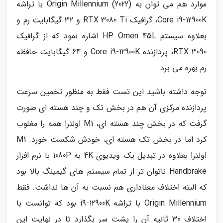
موارد هم می توان به Origin Millennium (2022) با تراشه
Core i9-12900K، گرافیک RTX 3080 Ti و 32 گیگابایت رم و
بعلاوه سیستم HP Omen 45L اشاره نمود که از گرافیک
RTX 3090، پردازنده Core i9-12900K و 64 گیگابایت حافظه
رم بهره می برد.
توجه داشته باشید این تست فقط به منظور تخمین سرعت
پردازنده مرکزی آن هم در بخش تک و چند هسته ای صورت
گرفت که در بخش چند هسته ای، M1 اولترا همه را مغلوب
کرد اما در بخش تک هسته ای، خودش شکست خورد. M1
اولترا بعلاوه در تبدیل یک ویدیوی 4K به 1080P با نرم افزار
Handbrake ناتوان تر از تمام سیستم های گیمینگ بالا بود
که البته اختلاف معناداری هم نسبت به آن ها نداشت. فقط
Origin Millennium با تراشه i9-12900K بود که توانست با
اختلاف 30 ثانیه آن را پشت سر بگذارد تا در نهایت این