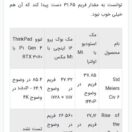
توانست به مقدار فریم 31.65 دست پیدا کند که آن هم
خیلی خوب نبود.
مک
مک بوک پرو
لنوو ThinkPad
نام
استودیو
16 اینچی با
P1 Gen 4 با
محصول
با M1
M1 مکس
RTX 3070
اولترا
38.85
Sid
47.32 فریم
85.4 در وضوح
فریم در
Meiers
در وضوح
1080P - 64.9 در
وضوح
Civ 6
1117 × 1728
وضوح 4K
1440P
Rise of
27٬12
26.560 فریم
the
فریم در
در وضوح
تست نشد