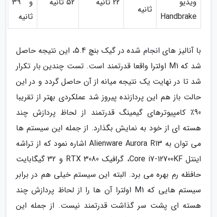
ویدیو
22 ثانیه
52 ثانیه
و 39
ثانیه
Handbrake
ثانیه
با آنالیز های انجام شده در گیک بنچ 5.4، این نتیجه حاصل
شد که M1 اولترا واقعا قدرتمند است. تست چندین بار تکرار
شد تا در نهایت یک نتیجه میانه از آن حاصل گردد و در این
حالت باز هم این پردازنده پیروز شد عملکردی بهتر از تقریبا
90٪ کامپیوترهای گیمینگ قدرتمند از لحاظ پردازش چند
هسته ای از خود به نمایش بگذارد. از جمله این سیستم ها
می توان به Alienware Aurora R13 اشاره نمود که از تراشه
اینتل Core i7-12700KF، گرافیک RTX 3080 و 32 گیگابایت
حافظه رم بهره می برد. البته این سیستم خیلی هم در برابر
سیستم هایی که M1 اولترا آن ها را از لحاظ پردازش چند
هسته ای پشت سر گذاشت قدرتمند نیست. از جمله این