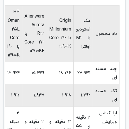
HP
Alienware
مک
Origin
Omen
Aurora
استودیو
Millennium
45L
نام محصول
R13 با
با M1
با Core i9-
Core
Core i7-
اولترا
12900K
با i9-
12700KF
12900K
چند هسته
15.924
15.329
18.096
23.931
ای
تک هسته
1.912
1.837
1.918
1.792
ای
اپلیکیشن
3
3 دقیقه
ویرایش
3 دقیقه و
3 دقیقه و
دقیقه
و 55