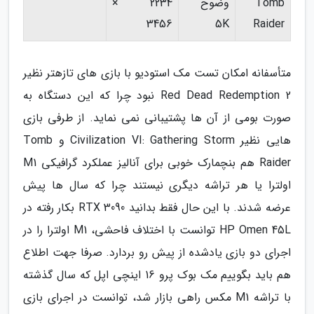
Tomb
وضوح
2234 ×
3456
5K
Raider
متأسفانه امکان تست مک استودیو با بازی های تازهتر نظیر
Red Dead Redemption 2 نبود چرا که این دستگاه به
صورت بومی از آن ها پشتیبانی نمی نماید. از طرفی بازی
هایی نظیر Civilization VI: Gathering Storm و Tomb
Raider هم بنچمارک خوبی برای آنالیز عملکرد گرافیکی M1
اولترا یا هر تراشه دیگری نیستند چرا که سال ها پیش
عرضه شدند. با این حال فقط بدانید RTX 3090 بکار رفته در
HP Omen 45L توانست با اختلاف فاحشی، M1 اولترا را در
اجرای دو بازی یادشده از پیش رو بردارد. صرفا جهت اطلاع
هم باید بگوییم مک بوک پرو 16 اینچی اپل که سال گذشته
با تراشه M1 مکس راهی بازار شد، توانست در اجرای بازی