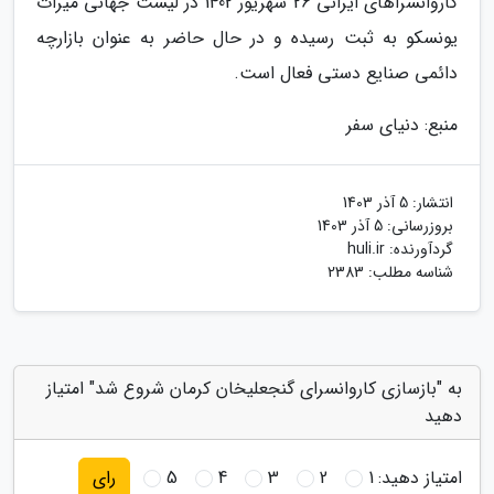
کاروانسراهای ایرانی 26 شهریور 1402 در لیست جهانی میراث
یونسکو به ثبت رسیده و در حال حاضر به عنوان بازارچه
دائمی صنایع دستی فعال است.
منبع: دنیای سفر
انتشار:
5 آذر 1403
بروزرسانی:
5 آذر 1403
گردآورنده:
huli.ir
شناسه مطلب: 2383
به "بازسازی کاروانسرای گنجعلیخان کرمان شروع شد" امتیاز
دهید
امتیاز دهید:
1
2
3
4
5
رای