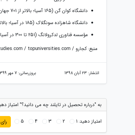
دانشگاه کوان گن (165 آسیا؛ بالاتر از 701 جهان)
دانشگاه شاهزاده سونگلاک (185 در آسیا؛ بالاتر از 701 در جهان)
مؤسسه فناوری لدکرولانگ (251 تا 300 در آسیا)
منبع: کجارو / masterstudies.com / topuniversities.com
انتشار:
23 آبان 1398
بروزرسانی:
7 مهر 1399
به "درباره تحصیل در تایلند چه می دانید؟" امتیاز دهی
امتیاز دهید:
1
2
3
4
5
رای