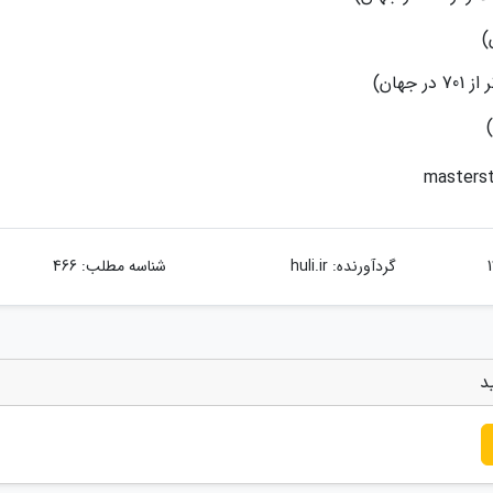
گردآورنده:
huli.ir
شناسه مطلب: 466
د