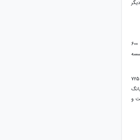
یگر
دانشگاه چیانگ مای معتبرترین دانشگاه تایلند در خارج از پایتخت است که دارای رتبه 104 آسیایی است و در میان 600
ن موسسه
محوطه اصلی دانشگاه میان مرکز شهر چیانگ مای و کوه دای سوتپ (Doi Suthep) واقع شده است. این دانشگاه از 725
انگ
 است و