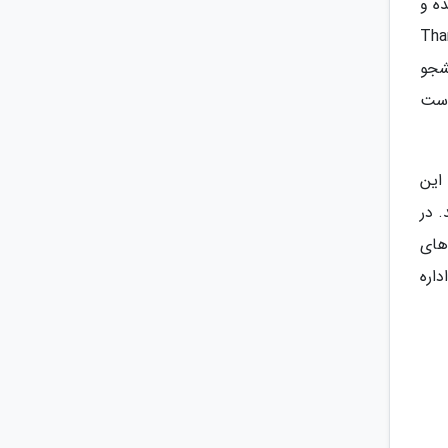
 شده و
ئن 1934 تأسیس شد و به نام Thammasat
شد. این دانشگاه به عنوان یک دانشگاه آزاد با 7,094 دانشجو
وست
این
 در
ست. دانشکده های
اره