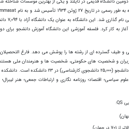
اسات (رتبه 101 آسیا؛ 601 تا 650 جهان) دومین دانشگاه قدیمی در تایلند و یکی از بهترین موسسات شناخته
معتبر آموزش عالی در این کشور است. این دانشگاه به طور رسمی در تاریخ 27 ژو
Lae Karn Muang یا دانشگاه علم و سیاست اخلاقی نام گذاری 
غاز به کار کرد. فلسفه آموزشی این دانشگاه آموزش دانشجو برای د
ی و طیف گسترده ای از رشته ها را پوشش می دهد. فارغ التحصیلان 
زیران و شخصیت های حکومتی، شخصیت ها و هنرمندان ملی هستند.
حال حاضر، دانشگاه تاماسات دارای بیش از 30,000 دانشجو (25,000 دانشجوی کارشناسی) در 23 دانشکده ا
وم سیاسی؛ اقتصاد؛ روزنامه نگاری و ارتباطات جمعی؛ هنر لیبرال؛ اد
QS: