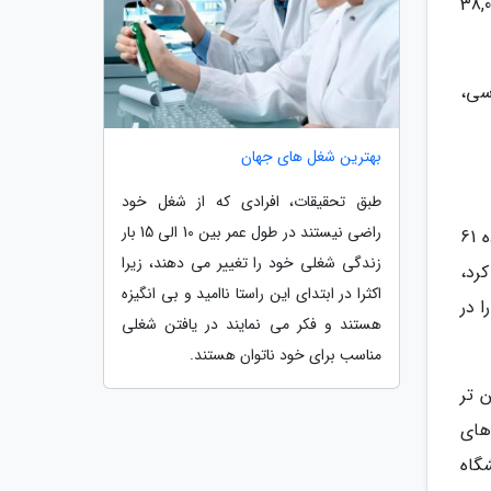
 کلینتون و نلسون ماندلا از این دانشگاه مدرک افتخاری دریافت نموده اند. از 38,000
رشته های مهندسی،
بهترین شغل های جهان
طبق تحقیقات، افرادی که از شغل خود
راضی نیستند در طول عمر بین 10 الی 15 بار
دانشگاه ماهیدال (Mahidol University) یکی دیگر از دانشگاه های بانکوک است که در رتبه بندی دانشگاهی QS در رده 61
زندگی شغلی خود را تغییر می دهند، زیرا
کار کرد،
اکثرا در ابتدای این راستا ناامید و بی انگیزه
 در
هستند و فکر می نمایند در یافتن شغلی
مناسب برای خود ناتوان هستند.
سی و پایین تر
های
دی جهانی QS سال 2016، دانشگاه ماهیدال در میان 150 دانشگاه