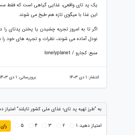
یک پد تای واقعی، غذایی گیاهی است که فقط سس
این غذا با میگوی تازه هم طبخ می شوند.
اگر تا به امروز تجربه چشیدن یا پختن پدتای را د
نودل آماده می شوند، نظرات و تجربه های خود را با 
منبع: کجارو / lonelyplanet
انتشار:
1 دی 1403
بروزرسانی:
1 دی 1403
به "طرز تهیه پد تای؛ غذای ملی کشور تایلند" امتیاز د
امتیاز دهید:
1
2
3
4
5
رای