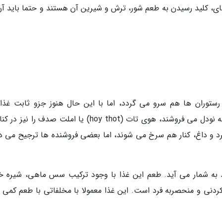
تای، کلید رسیدن به طعم شور، ترش و شیرین آن هستند و حتما باید آن
ستوران ها هم سرو می گردد، اما با این حال هنوز جزو ثابت غذا
خیابانی به شمار می آید. در بانکوک، غرفه هایی که نودل می فروشند، هوی تات (hoy thot) یا املت صدف را
د و داغ، کنار هم سرخ می شوند، اما بعضی فروشنده ها ترجیح می د
ند به شمار می آید. طعم این غذا با وجود ترکیب سس ماهی، شیره خر
ردنی و منحصربه فرد است. این غذا معمولا با مخلفاتی با طعم کمی ت