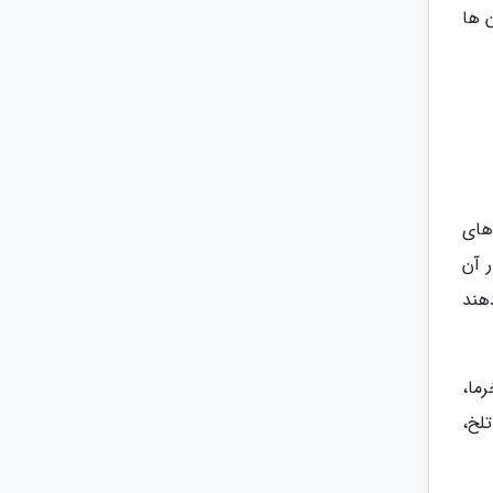
 ها
های
 نیز در کنار آن
هند
ما،
لخ،