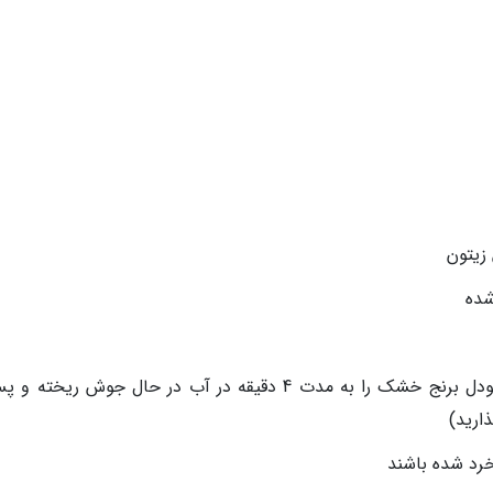
زیتون
شده
320 گرم نودل برنج تازه (می توانید 260 گرم نودل برنج خشک را به مدت 4 دقیقه در آب در حال جوش ریخ
ارید)