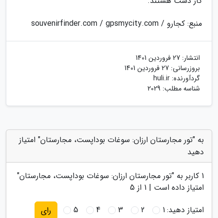
کار دست هستند.
منبع: کجارو / souvenirfinder.com / gpsmycity.com
انتشار:
27 فروردین 1401
بروزرسانی:
27 فروردین 1401
گردآورنده:
huli.ir
شناسه مطلب: 2029
به "تور مجارستان ارزان: سوغات بوداپست، مجارستان" امتیاز
دهید
1
کاربر به "
تور مجارستان ارزان: سوغات بوداپست، مجارستان
"
امتیاز داده است |
1
از 5
امتیاز دهید:
1
2
3
4
5
رای