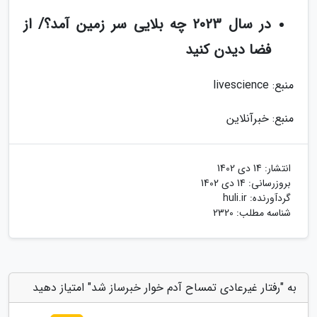
در سال 2023 چه بلایی سر زمین آمد؟/ از
فضا دیدن کنید
منبع: livescience
منبع: خبرآنلاین
انتشار:
14 دی 1402
بروزرسانی:
14 دی 1402
گردآورنده:
huli.ir
شناسه مطلب: 2320
به "رفتار غیرعادی تمساح آدم خوار خبرساز شد" امتیاز دهید