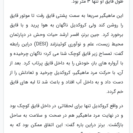
طول قایق او تنها 3 متر بود.
این ماهیگیر سریعا به سمت پشتی قایق رفت تا موتور قایق
را روشن کند ولی کروکدیل ناگهان به هوا پرید و با قایق
برخورد کرد. جین برنز، افسر ارشد حیات وحش در دپارتمان
محیط زیست، علم و نوآوری کوئینزلند (DESI) دراین رابطه
گفت: تمساح زیر قایق کوچک شنا می کرد؛ ناگهان چرخیده و
با آرواره های باز، خودش را به داخل قایق پرتاب کرد. بعد از
آن، با حرکت مرد ماهیگیر، کروکدیل چرخید و تعادلش را از
دست داد و به داخل آب افتاد و باعث شد تا لبه های قایق
خم گردد.
در واقع کروکدیل تنها برای لحظاتی در داخل قایق کوچک بود
و در نهایت مرد ماهیگیر هم در صحت و سلامت به ساحل
بازگشت. برنز دراین باره گفت: این اتفاق ممکن بود که به