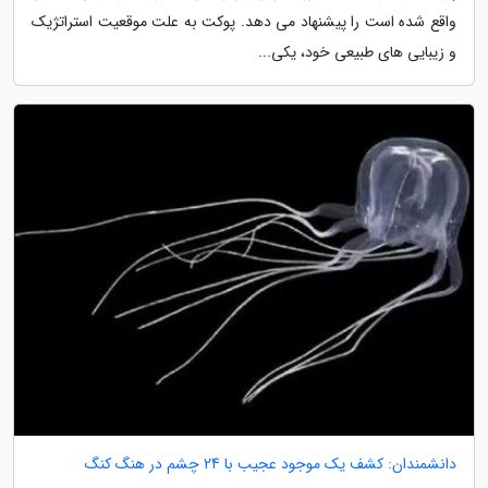
واقع شده است را پیشنهاد می دهد. پوکت به علت موقعیت استراتژیک
و زیبایی های طبیعی خود، یکی...
دانشمندان: کشف یک موجود عجیب با 24 چشم در هنگ کنگ