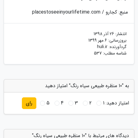
منبع: کجارو / placestoseeinyourlifetime.com
انتشار:
26 آذر 1398
بروزرسانی:
6 مهر 1399
گردآورنده:
huli.ir
شناسه مطلب: 537
به "10 منظره طبیعی سیاه رنگ" امتیاز دهید
امتیاز دهید:
1
2
3
4
5
رای
دیدگاه های مرتبط با "10 منظره طبیعی سیاه رنگ"